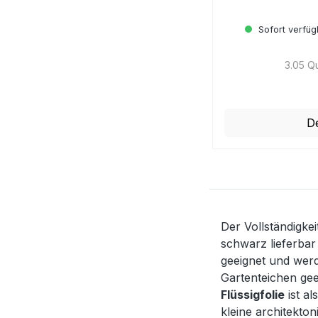
Sofort verfügb
3.05 Q
Regulärer Preis:
De
Der Vollständigke
schwarz lieferbar
geeignet und werd
Gartenteichen gee
Flüssigfolie
ist a
kleine architekto