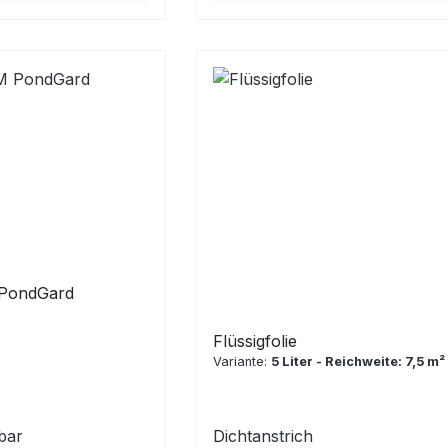
 PondGard
Flüssigfolie
Variante:
5 Liter - Reichweite: 7,5 m²
rbar
Dichtanstrich