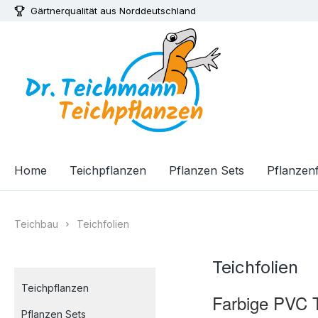
Gärtnerqualität aus Norddeutschland
m Hauptinhalt springen
Zur Suche springen
Zur Hauptnavigation springen
Home
Teichpflanzen
Pflanzen Sets
Pflanzenf
Teichbau
Teichfolien
Teichfolien
Teichpflanzen
Farbige PVC T
Pflanzen Sets