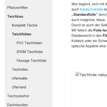
Wer beginnt, sich mit
Pflanzenfilter
auch
Kautschukfolie
be
„Standardfolie“
durch
Teichbau
auch maigrüne, blaue,
Damit ist auch der Se
Komplett Teiche
Wir liefern die
Folie fe
Teichfolien
Detailansicht in den
Fl
Koiteich oder ein Schw
PVC Teichfolien
optische Aspekte eine 
EPDM Teichfolie
Flüssige Teichfolie
Teichvlies
Ufermatte
Uferrand
Teichzubehör
Dachstauden