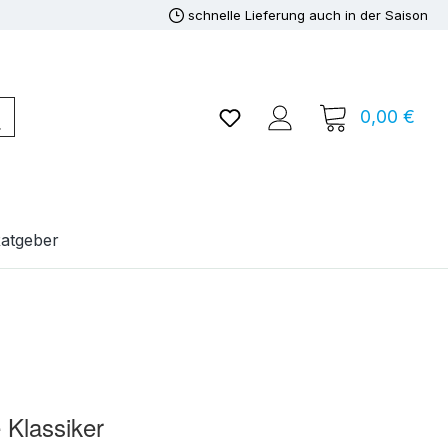
schnelle Lieferung auch in der Saison
Du hast 0 Produkte auf de
0,00 €
Ware
atgeber
 Klassiker