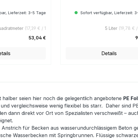
ar, Lieferzeit: 3-5 Tage
Sofort verfügbar, Lieferzeit: 
uadratmeter
(17,39 € / 1
5 Liter
(19,78 € /
Quadratmeter)
53,04 €
9
Regulärer Preis:
tails
Details
it halber seien hier noch die gelegentlich angebotene
PE Fol
 und vergleichsweise wenig flexibel bis starr. Daher sind
en dann direkt vor Ort von Spezialisten verschweißt – au
ignet.
ls Anstrich für Becken aus wasserundurchlässigem Beton ge
nische Wasserbecken mit Springbrunnen. Flüssige schwarze 