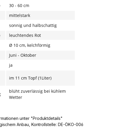
e
30 - 60 cm
mittelstark
sonnig und halbschattig
e
leuchtendes Rot
Ø 10 cm, kelchförmig
Juni - Oktober
ja
g
im 11 cm Topf (1Liter)
blüht zuverlässig bei kühlem
g
Wetter
ormationen unter "Produktdetails"
ogischem Anbau, Kontrollstelle: DE-ÖKO-006