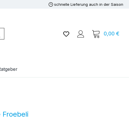
schnelle Lieferung auch in der Saison
Du hast 0 Produkte auf de
0,00 €
Ware
Ratgeber
 Froebeli