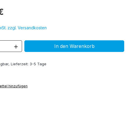
€
MwSt. zzgl. Versandkosten
 Anzahl: Gib den gewünschten Wert ein 
In den Warenkorb
gbar, Lieferzeit: 3-5 Tage
ttel hinzufügen