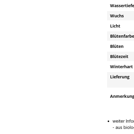
Wassertief
Wuchs
Licht
Blütenfarb
Blüten
Blütezeit
Winterhart
Lieferun
Anmerkun
weiter Inf
- aus biol