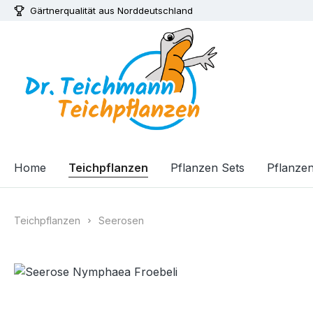
Gärtnerqualität aus Norddeutschland
m Hauptinhalt springen
Zur Suche springen
Zur Hauptnavigation springen
Home
Teichpflanzen
Pflanzen Sets
Pflanzenf
Teichpflanzen
Seerosen
Bildergalerie überspringen