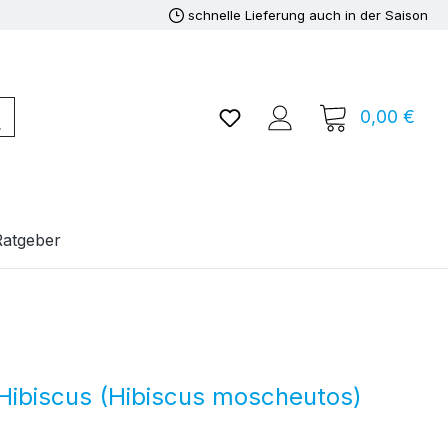
schnelle Lieferung auch in der Saison
Du hast 0 Produkte auf de
0,00 €
Ware
Ratgeber
Hibiscus (Hibiscus moscheutos)