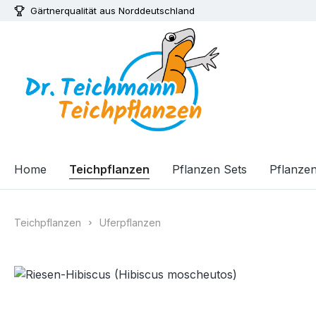
Gärtnerqualität aus Norddeutschland
m Hauptinhalt springen
Zur Suche springen
Zur Hauptnavigation springen
Home
Teichpflanzen
Pflanzen Sets
Pflanzenf
Teichpflanzen
Uferpflanzen
Bildergalerie überspringen