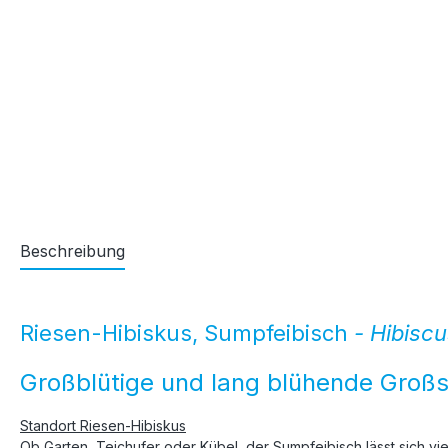
Beschreibung
Riesen-Hibiskus, Sumpfeibisch
- Hibisc
Großblütige und lang blühende Groß
Standort Riesen-Hibiskus
Ob Garten, Teichufer oder Kübel, der Sumpfeibisch lässt sich viel