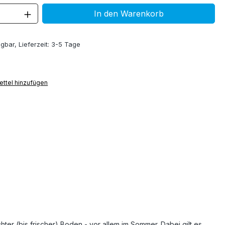
 Anzahl: Gib den gewünschten Wert ein 
In den Warenkorb
gbar, Lieferzeit: 3-5 Tage
ttel hinzufügen
hter (bis frischer) Boden - vor allem im Sommer. Dabei gilt es